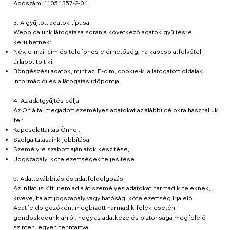
Adószám: 11054357-2-04
3. A gyűjtött adatok típusai
Weboldalunk látogatása során a következő adatok gyűjtésre
kerülhetnek:
Név, e-mail cím és telefonos elérhetőség, ha kapcsolatfelvételi
űrlapot tölt ki.
Böngészési adatok, mint az IP-cím, cookie-k, a látogatott oldalak
információi és a látogatás időpontja.
4. Az adatgyűjtés célja
Az Ön által megadott személyes adatokat az alábbi célokra használjuk
fel:
Kapcsolattartás Önnel,
Szolgáltatásaink jobbítása,
Személyre szabott ajánlatok készítése,
Jogszabályi kötelezettségek teljesítése.
5. Adattovábbítás és adatfeldolgozás
Az Inflatus Kft. nem adja át személyes adatokat harmadik feleknek,
kivéve, ha azt jogszabály vagy hatósági kötelezettség írja elő.
Adatfeldolgozóként megbízott harmadik felek esetén
gondoskodunk arról, hogy az adatkezelés biztonsága megfelelő
szinten legyen fenntartva.