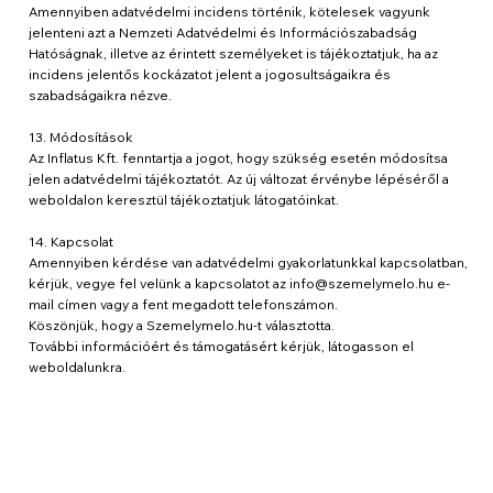
Amennyiben adatvédelmi incidens történik, kötelesek vagyunk
jelenteni azt a Nemzeti Adatvédelmi és Információszabadság
Hatóságnak, illetve az érintett személyeket is tájékoztatjuk, ha az
incidens jelentős kockázatot jelent a jogosultságaikra és
szabadságaikra nézve.
13. Módosítások
Az Inflatus Kft. fenntartja a jogot, hogy szükség esetén módosítsa
jelen adatvédelmi tájékoztatót. Az új változat érvénybe lépéséről a
weboldalon keresztül tájékoztatjuk látogatóinkat.
14. Kapcsolat
Amennyiben kérdése van adatvédelmi gyakorlatunkkal kapcsolatban,
kérjük, vegye fel velünk a kapcsolatot az
info@szemelymelo.hu
e-
mail címen vagy a fent megadott telefonszámon.
Köszönjük, hogy a Szemelymelo.hu-t választotta.
További információért és támogatásért kérjük, látogasson el
weboldalunkra.