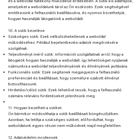
és a weboldal hatékony működése érdekében. A sütik kis adatfájlok,
amelyeket a weboldalunk tárol az Ön eszközén. Ezek segítségével
emlékezünk a felhasználói beállításokra, és nyomon követhetjük,
hogyan használják látogatóink a weboldalt.
10. A sütik kezelése
Szükséges sütik: Ezek nélkülözhetetlenek a weboldal
működéséhez. Például bejelentkezési adatok megőrzésére
szolgálnak.
Teljesítményt mérő sütik: Információt szolgáltatnak arról, hogy a
látogatók hogyan használják a weboldalt, így lehetőséget nyújtanak
számunkra a weboldal teljesítményének és élményének javítására.
Funkcionális sütik: Ezek segítenek megjegyezni a felhasználó
preferenciáit és beállításait, hogy személyre szabott élményt
biztosíthassunk.
Hirdetési/célzó sütik: Ezek lehetővé teszik, hogy a felhasználó
számára releváns hirdetéseket jelenítsünk meg.
11. Hogyan kezelheti a sütiket
Ön bármikor módosíthatja a sütik beállításait böngészőjében.
Azonban, ha letiltja a szükséges sütiket, előfordulhat, hogy
weboldalunk egyes részei nem működnek majd megfelelően.
12. Adatvédelmi incidensek