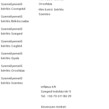
Orosháza
Személyemelő
bérlés Csongrád
Mini kotró bérlés
Szentes
Személyemelő
bérlés Békéscsaba
Személyemelő
bérlés Szeged
Személyemelő
bérlés Cegléd
Személyemelő
bérlés Gyula
Személyemelő
bérlés Orosháza
Személyemelő
bérlés Szentes
Inflatus Kft
Szeged Indoház tér 5
Tel.: +36 70 611 86 29
Kövessen minket :