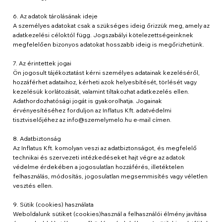
6. Az adatok tárolásának ideje
A személyes adatokat csak a szükséges ideig őrizzük meg, amely az
adatkezelési céloktól függ. Jogszabályi kötelezettségeinknek
megfelelően bizonyos adatokat hosszabb ideig is megőrizhetünk.
7. Az érintettek jogai
Ön jogosult tájékoztatást kérni személyes adatainak kezeléséről,
hozzáférhet adataihoz, kérheti azok helyesbítését, törlését vagy
kezelésük korlátozását, valamint tiltakozhat adatkezelés ellen.
Adathordozhatósági jogát is gyakorolhatja. Jogainak
érvényesítéséhez forduljon az Inflatus Kft. adatvédelmi
tisztviselőjéhez az info@szemelymelo.hu e-mail címen.
8. Adatbiztonság
Az Inflatus Kft. komolyan veszi az adatbiztonságot, és megfelelő
technikai és szervezeti intézkedéseket hajt végre az adatok
védelme érdekében a jogosulatlan hozzáférés, illetéktelen
felhasználás, módosítás, jogosulatlan megsemmisítés vagy véletlen
vesztés ellen.
9. Sütik (cookies) használata
Weboldalunk sütiket (cookies)használ a felhasználói élmény javítása