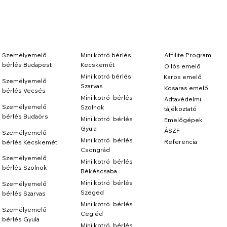
Személyemelő
Mini kotró bérlés
Affilite Program
bérlés Budapest
Kecskemét
Ollós emelő
Mini kotró bérlés
Karos emelő
Személyemelő
Szarvas
Kosaras emelő
bérlés Vecsés
Mini kotró bérlés
Adtavédelmi
Személyemelő
Szolnok
tájékoztató
bérlés Budaörs
Mini kotró bérlés
Emelőgépek
Gyula
ÁSZF
Személyemelő
Mini kotró bérlés
Referencia
bérlés Kecskemét
Csongrád
Személyemelő
Mini kotró bérlés
bérlés Szolnok
Békéscsaba
Mini kotró bérlés
Személyemelő
Szeged
bérlés Szarvas
Mini kotró bérlés
Személyemelő
Cegléd
bérlés Gyula
Mini kotró bérlés